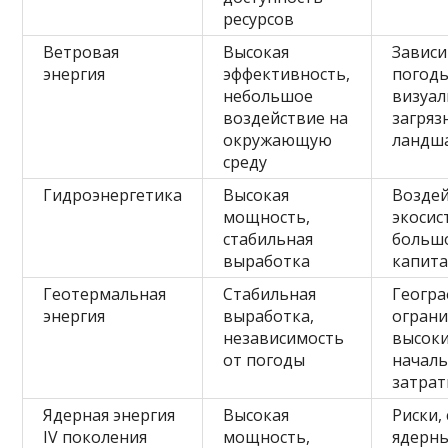
ресурсов
Ветровая
Высокая
Зависи
энергия
эффективность,
погоды
небольшое
визуа
воздействие на
загряз
окружающую
ландш
среду
Гидроэнергетика
Высокая
Воздей
мощность,
экосис
стабильная
больш
выработка
капит
Геотермальная
Стабильная
Геогра
энергия
выработка,
ограни
независимость
высок
от погоды
начал
затра
Ядерная энергия
Высокая
Риски,
IV поколения
мощность,
ядерн