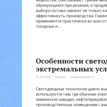
жидкостей. Они снижают трение меж
образующееся при резании, и продл
выбора состава зависит не только к
эффективность производства. Смаз
применяются практически во всех отр
токарных и …
Особенности свето
экстремальных ус
01.07.2026
Разное
Комментарии: 0
Светодиодные технологии давно выш
используются там, где обычные осв
химических заводах, нефтеперераба
производственных помещениях с вы