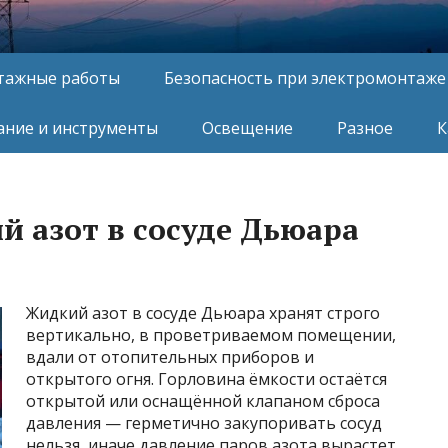
тажные работы
Безопасность при электромонтаже
ние и инструменты
Освещение
Разное
К
й азот в сосуде Дьюара
Жидкий азот в сосуде Дьюара хранят строго
вертикально, в проветриваемом помещении,
вдали от отопительных приборов и
открытого огня. Горловина ёмкости остаётся
открытой или оснащённой клапаном сброса
давления — герметично закупоривать сосуд
нельзя, иначе давление паров азота вырастет