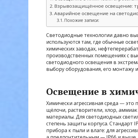
Взрывозащищённое освещение: тр
Аварийное освещение на светоди
Похожие записи:
Светодиодные технологии давно выш
используются там, где обычные осв
химических заводах, нефтеперераба
производственных помещениях с вы
светодиодного освещения в экстрема
выбору оборудования, его монтажу и
Освещение в химич
Химически агрессивная среда — это 
щёлочи, растворители, хлор, аммиа
материалы. Для светодиодных свети
степень защиты корпуса. Стандарт IP
прибора к пыли и влаге: для агресси
а предпочтительным — IP66 и выше.