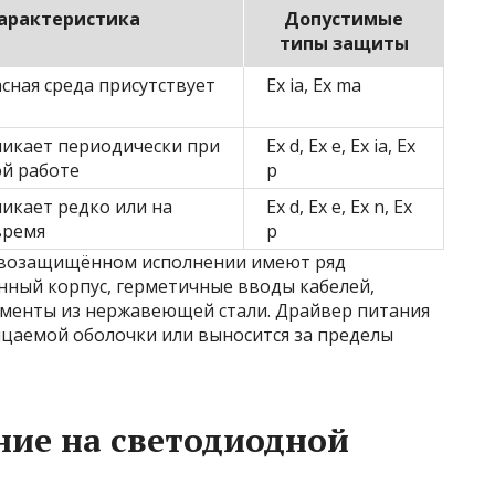
арактеристика
Допустимые
типы защиты
сная среда присутствует
Ex ia, Ex ma
никает периодически при
Ex d, Ex e, Ex ia, Ex
й работе
p
икает редко или на
Ex d, Ex e, Ex n, Ex
время
p
ывозащищённом исполнении имеют ряд
нный корпус, герметичные вводы кабелей,
ементы из нержавеющей стали. Драйвер питания
цаемой оболочки или выносится за пределы
ние на светодиодной