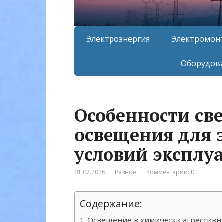
Электроэнергия
Электромон
Оборудова
Особенности св
освещения для 
условий эксплу
01.07.2026
Разное
Комментарии: 0
Содержание:
Освещение в химически агрессивн