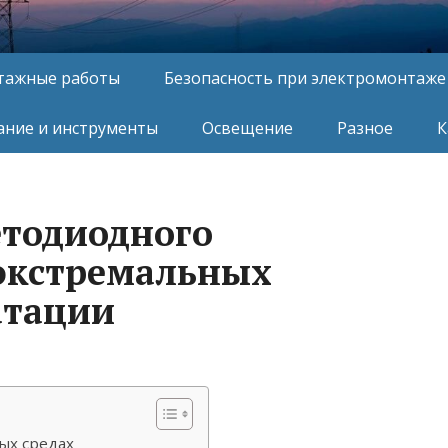
тажные работы
Безопасность при электромонтаже
ние и инструменты
Освещение
Разное
К
етодиодного
экстремальных
атации
ых средах