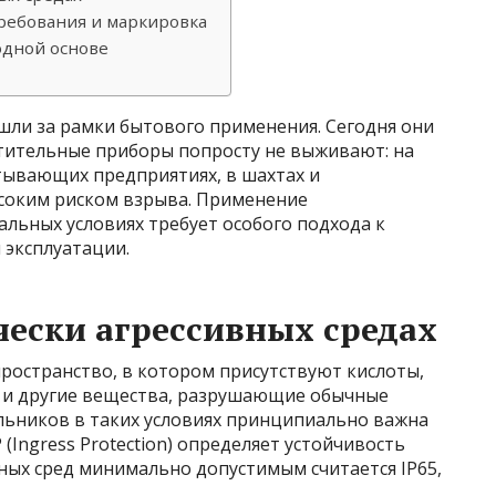
ебования и маркировка
одной основе
ли за рамки бытового применения. Сегодня они
етительные приборы попросту не выживают: на
тывающих предприятиях, в шахтах и
соким риском взрыва. Применение
льных условиях требует особого подхода к
 эксплуатации.
ески агрессивных средах
пространство, в котором присутствуют кислоты,
к и другие вещества, разрушающие обычные
льников в таких условиях принципиально важна
 (Ingress Protection) определяет устойчивость
вных сред минимально допустимым считается IP65,