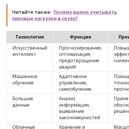
Читайте также:
Почему важно учитывать
пиковые нагрузки в сетях?
Технология
Функция
Пре
Искусственный
Прогнозирование,
Повы
интеллект
оптимизация,
эффек
предотвращение
сниже
аварий
Машинное
Адаптивное
Повы
обучение
управление,
точно
самообучение
прогн
Большие
Анализ
Приня
данные
информации,
обосн
выявление
решен
закономерностей
Облачные
Хранение и
Масшт