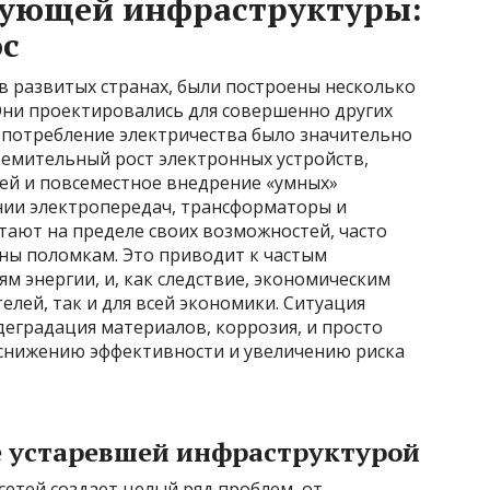
вующей инфраструктуры:
ос
в развитых странах, были построены несколько
. Они проектировались для совершенно других
я потребление электричества было значительно
ремительный рост электронных устройств,
ей и повсеместное внедрение «умных»
инии электропередач, трансформаторы и
тают на пределе своих возможностей, часто
ены поломкам. Это приводит к частым
м энергии, и, как следствие, экономическим
елей, так и для всей экономики. Ситуация
 деградация материалов, коррозия, и просто
 снижению эффективности и увеличению риска
 устаревшей инфраструктурой
етей создает целый ряд проблем, от