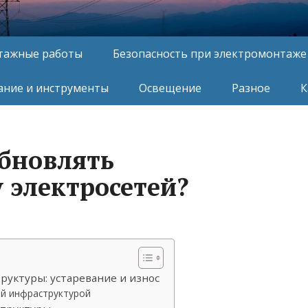
тажные работы
Безопасность при электромонтаже
ние и инструменты
Освещение
Разное
К
бновлять
 электросетей?
уктуры: устаревание и износ
й инфраструктурой