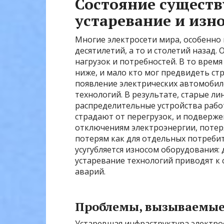
Состояние сущест
устаревание и изн
Многие электросети мира, особенно 
десятилетий, а то и столетий назад
нагрузок и потребностей. В то врем
ниже, и мало кто мог предвидеть ст
появление электрических автомобил
технологий. В результате, старые л
распределительные устройства рабо
страдают от перегрузок, и подверж
отключениям электроэнергии, потеря
потерям как для отдельных потребит
усугубляется износом оборудования:
устаревание технологий приводят к
аварий.
Проблемы, вызываемые
Устаревшая инфраструктура электрос