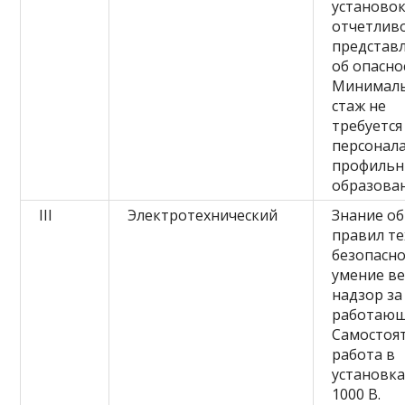
установок
отчетлив
представ
об опасно
Минимал
стаж не
требуется
персонала
профиль
образован
III
Электротехнический
Знание о
правил т
безопасно
умение ве
надзор за
работающ
Самостоя
работа в
установка
1000 В.