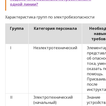
одной линии?
Характеристика групп по электробезопасности
Группа
Категория персонала
Необхо
навык
требов
I
Неэлектротехнический
Элемента
представ
об опасно
тока, уме
оказать 
помощь.
Присваив
после
инструкта
II
Электротехнический
Знание
(начальный)
устройств