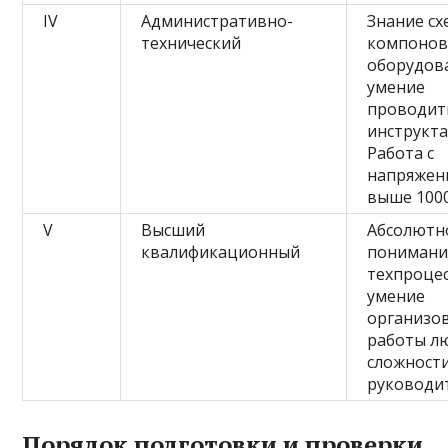
IV
Административно-
Знание сх
технический
компонов
оборудов
умение
проводит
инструкта
Работа с
напряжен
выше 1000
V
Высший
Абсолютн
квалификационный
понимани
техпроцес
умение
организо
работы л
сложности
руководи
Порядок подготовки и проверки