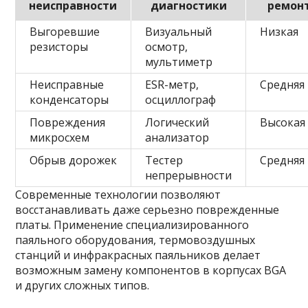
неисправности
диагностики
ремон
Выгоревшие
Визуальный
Низкая
резисторы
осмотр,
мультиметр
Неисправные
ESR-метр,
Средняя
конденсаторы
осциллограф
Повреждения
Логический
Высокая
микросхем
анализатор
Обрыв дорожек
Тестер
Средняя
непрерывности
Современные технологии позволяют
восстанавливать даже серьезно поврежденные
платы. Применение специализированного
паяльного оборудования, термовоздушных
станций и инфракрасных паяльников делает
возможным замену компонентов в корпусах BGA
и других сложных типов.