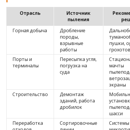
Отрасль
Источник
Реком
пыления
ре
Горная добыча
Дробление
Дальноб
породы,
туманоо
взрывные
пушки, 
работы
грохото
Порты и
Пересыпка угля,
Стацион
терминалы
погрузка на
мачты
суда
пылепод
ветроза
экраны
Строительство
Демонтаж
Мобиль
зданий, работа
установ
дробилок
пылепод
шасси
Переработка
Сортировочные
Системы
отходов
линии,
микроту