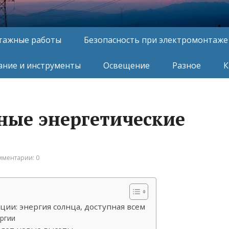
тажные работы
Безопасность при электромонтаже
ние и инструменты
Освещение
Разное
К
ные энергетические
мментарии: 0
ции: энергия солнца, доступная всем
ргии