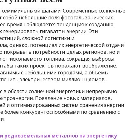
ет семимильными шагами. Современные солнечные
т собой небольшие поля фотогальванических
нее время наблюдается тенденция к созданию
 генерировать гигаватты энергии. Эти
стиций, сложной логистики и
а, однако, потенциал их энергетической отдачи
о покрывать потребности целых регионов, но и
 от ископаемого топлива, сокращая выбросы
штабы таких проектов поражают воображение:
авнимы с небольшими городами, а объемы
спечить электричеством миллионы домов.
сс в области солнечной энергетики непрерывно
ектроэнергии. Появление новых материалов,
ей и оптимизированных систем хранения энергии
се более конкурентоспособными по сравнению с
и.
и редкоземельных металлов на энергетику