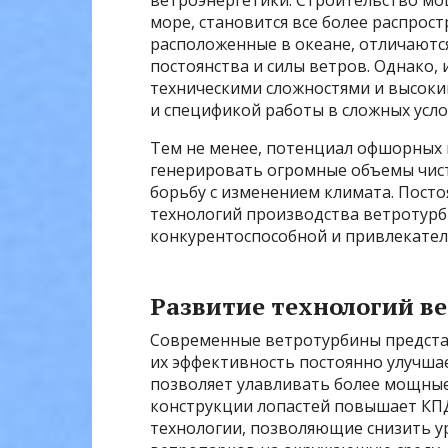
ветроэнергетики. Строительство мощ
море, становится все более распро
расположенные в океане, отличаютс
постоянства и силы ветров. Однако,
техническими сложностями и высоки
и спецификой работы в сложных усло
Тем не менее, потенциал офшорных 
генерировать огромные объемы чист
борьбу с изменением климата. Пост
технологий производства ветротурб
конкурентоспособной и привлекате
Развитие технологий в
Современные ветротурбины предста
их эффективность постоянно улучша
позволяет улавливать более мощные
конструкции лопастей повышает КПД
технологии, позволяющие снизить 