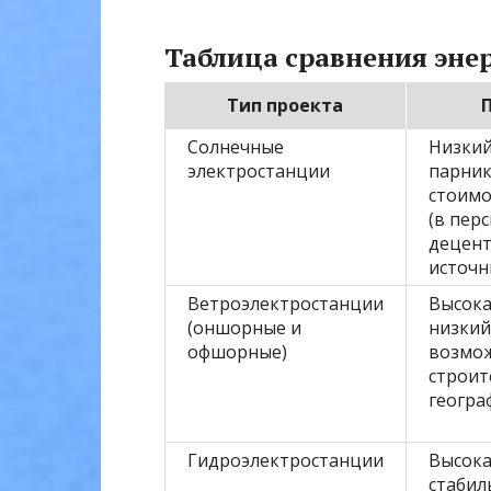
Таблица сравнения эне
Тип проекта
Солнечные
Низкий
электростанции
парник
стоимо
(в перс
децент
источн
Ветроэлектростанции
Высока
(оншорные и
низкий
офшорные)
возмо
строит
геогра
Гидроэлектростанции
Высока
стабил