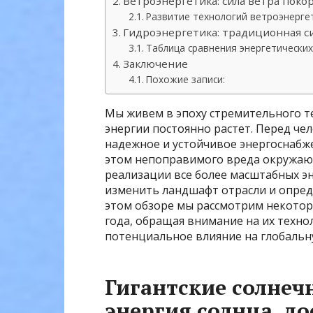
Ветроэнергетика: сила ветра поко
Развитие технологий ветроэнерге
Гидроэнергетика: традиционная с
Таблица сравнения энергетических
Заключение
Похожие записи:
Мы живем в эпоху стремительного те
энергии постоянно растет. Перед че
надежное и устойчивое энергоснабже
этом непоправимого вреда окружающ
реализации все более масштабных э
изменить ландшафт отрасли и опреде
этом обзоре мы рассмотрим некото
года, обращая внимание на их техно
потенциальное влияние на глобальн
Гигантские солнеч
энергия солнца, д