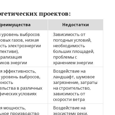
ргетических проектов:
Преимущества
Недостатки
 уровень выбросов
Зависимость от
овых газов, низкая
погодных условий,
сть электроэнергии
необходимость
пективе),
больших площадей,
рализация
проблемы с
иков энергии
хранением энергии
я эффективность,
Воздействие на
 уровень выбросов,
ландшафт, шумовое
жность
загрязнение, затраты
ельства в различных
на строительство,
фических условиях
зависимость от
скорости ветра
я мощность,
Воздействие на
ьное производство
экосистему реки,