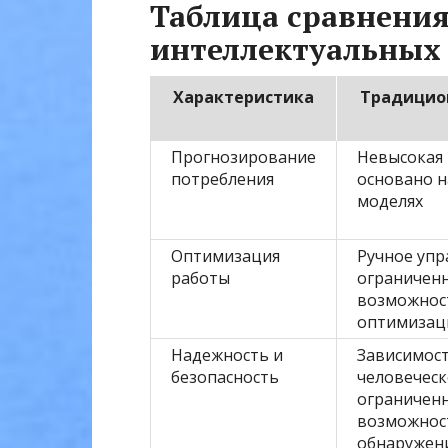
Таблица сравнени
интеллектуальных
Характеристика
Традицио
Прогнозирование
Невысокая 
потребления
основано н
моделях
Оптимизация
Ручное упр
работы
ограничен
возможнос
оптимизац
Надежность и
Зависимост
безопасность
человеческ
ограничен
возможнос
обнаружен