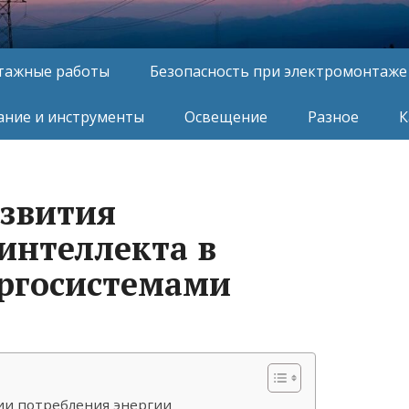
тажные работы
Безопасность при электромонтаже
ние и инструменты
Освещение
Разное
К
звития
интеллекта в
ргосистемами
ии потребления энергии