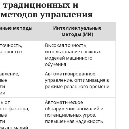
я традиционных и
 методов управления
нные методы
Интеллектуальные
методы (ИИ)
точность,
Высокая точность,
а простых
использование сложных
моделей машинного
обучения
авление,
Автоматизированное
ные
управление, оптимизация в
ти
режиме реального времени
ии
ь от
Автоматическое
ого фактора,
обнаружение аномалий и
ные
потенциальных угроз,
ти
повышенная надежность
ия аномалий