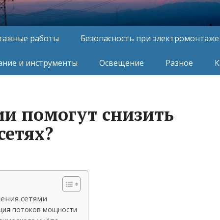
тажные работы
Безопасность при электромонтаже
ние и инструменты
Освещение
Разное
К
ии помогут снизить
сетях?
ения сетями
ация потоков мощности