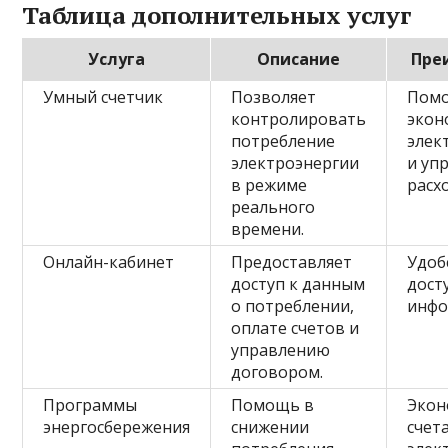
Таблица дополнительных услуг
Услуга
Описание
Пре
Умный счетчик
Позволяет
Помо
контролировать
экон
потребление
элек
электроэнергии
и уп
в режиме
расх
реального
времени.
Онлайн-кабинет
Предоставляет
Удоб
доступ к данным
дост
о потреблении,
инфо
оплате счетов и
управлению
договором.
Программы
Помощь в
Экон
энергосбережения
снижении
счета