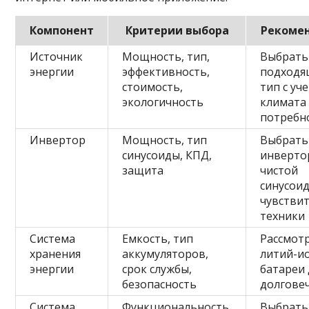
Компонент
Критерии выбора
Рекоме
Источник
Мощность, тип,
Выбрать
энергии
эффективность,
подход
стоимость,
тип с уч
экологичность
климата
потребн
Инвертор
Мощность, тип
Выбрать
синусоиды, КПД,
инверто
защита
чистой
синусоид
чувстви
техники
Система
Емкость, тип
Рассмот
хранения
аккумуляторов,
литий-и
энергии
срок службы,
батареи 
безопасность
долгове
Система
Функциональность,
Выбрать