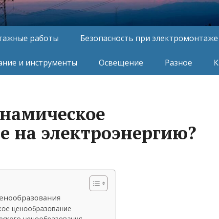
тажные работы
Безопасность при электромонтаже
ние и инструменты
Освещение
Разное
К
инамическое
е на электроэнергию?
енообразования
кое ценообразование
еского ценообразования