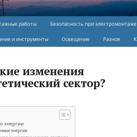
тажные работы
Безопасность при электромонтаже
ние и инструменты
Освещение
Разное
К
кие изменения
гетический сектор?
о энергии
ники энергии