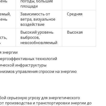
вень
погоды, большие
площади
емый,
Зависимость от
Средняя
вень
ветра, визуальное
воздействие
Высокий уровень
Высокая
сть,
выбросов,
ь
невозобновляемый
я энергии
нергоэффективных технологий
ической инфраструктуры
низмов управления спросом на энергию
ой серьезную угрозу для энергетического
: от производства и транспортировки энергии до