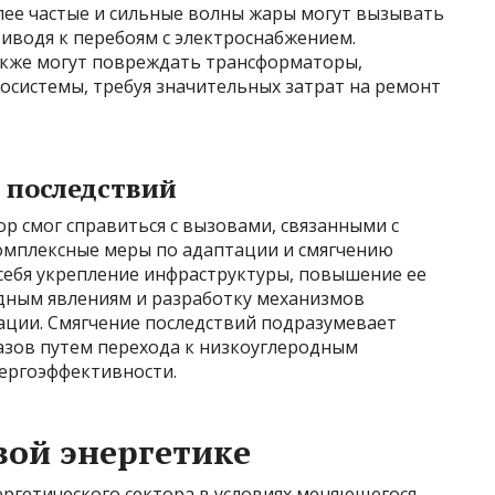
лее частые и сильные волны жары могут вызывать
иводя к перебоям с электроснабжением.
акже могут повреждать трансформаторы,
осистемы, требуя значительных затрат на ремонт
 последствий
ор смог справиться с вызовами, связанными с
омплексные меры по адаптации и смягчению
 себя укрепление инфраструктуры, повышение ее
дным явлениям и разработку механизмов
ации. Смягчение последствий подразумевает
зов путем перехода к низкоуглеродным
ергоэффективности.
вой энергетике
ргетического сектора в условиях меняющегося