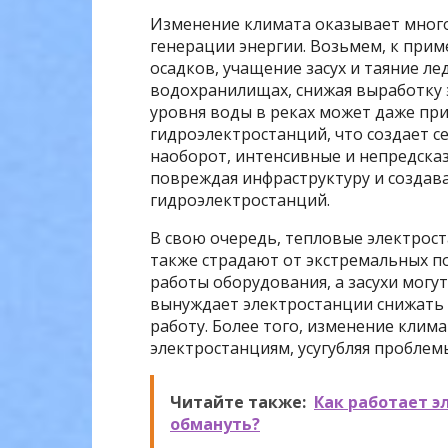
Изменение климата оказывает много
генерации энергии. Возьмем, к при
осадков, учащение засух и таяние 
водохранилищах, снижая выработку 
уровня воды в реках может даже пр
гидроэлектростанций, что создает с
наоборот, интенсивные и непредска
повреждая инфраструктуру и создава
гидроэлектростанций.
В свою очередь, тепловые электрос
также страдают от экстремальных п
работы оборудования, а засухи могут
вынуждает электростанции снижать
работу. Более того, изменение клима
электростанциям, усугубляя проблем
Читайте также:
Как работает э
обмануть?