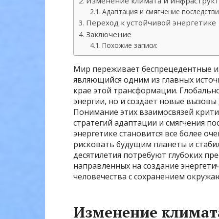
Изменение климата и инфраструкт
Адаптация и смягчение последств
Переход к устойчивой энергетике
Заключение
Похожие записи:
Мир переживает беспрецедентные из
являющийся одним из главных источ
крае этой трансформации. Глобальн
энергии, но и создает новые вызовы
Понимание этих взаимосвязей крити
стратегий адаптации и смягчения по
энергетике становится все более оч
рисковать будущим планеты и стаби
десятилетия потребуют глубоких пр
направленных на создание энергет
человечества с сохранением окружа
Изменение климата