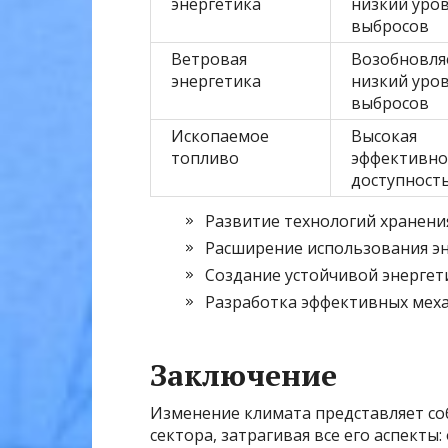
энергетика
низкий уро
выбросов
Ветровая
Возобновля
энергетика
низкий уро
выбросов
Ископаемое
Высокая
топливо
эффективно
доступност
Развитие технологий хранени
Расширение использования э
Создание устойчивой энергет
Разработка эффективных меха
Заключение
Изменение климата представляет соб
сектора, затрагивая все его аспекты