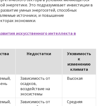
вой энергетике. Это подразумевает инвестиции в
развитие умных энергосетей, способных
вляемые источники, и повышение
екторах экономики.
звития искусственного интеллекта в
ства
Недостатки
Уязвимость
к
изменению
климата
емый,
Зависимость от
Высокая
вень
осадков,
воздействие на
экосистемы
емый,
Зависимость от
Средняя