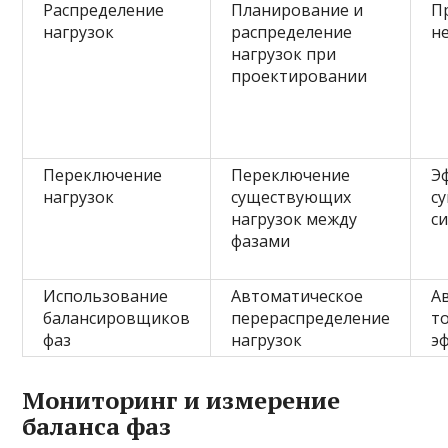
Распределение
Планирование и
П
нагрузок
распределение
н
нагрузок при
проектировании
Переключение
Переключение
Э
нагрузок
существующих
с
нагрузок между
с
фазами
Использование
Автоматическое
А
балансировщиков
перераспределение
т
фаз
нагрузок
э
Мониторинг и измерение
баланса фаз