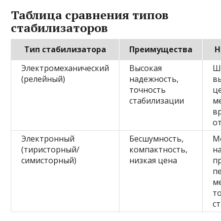
Таблица сравнения типов
стабилизаторов
Тип стабилизатора
Преимущества
Н
Электромеханический
Высокая
Ш
(релейный)
надежность,
в
точность
ц
стабилизации
м
в
о
Электронный
Бесшумность,
М
(тиристорный/
компактность,
н
симисторный)
низкая цена
п
п
м
т
с