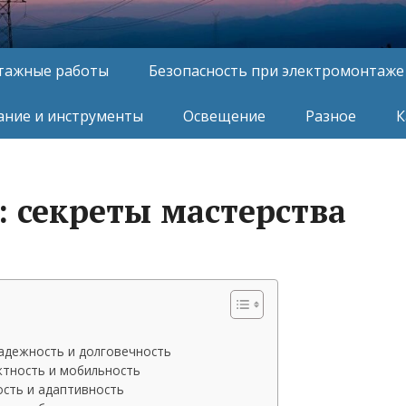
тажные работы
Безопасность при электромонтаже
ние и инструменты
Освещение
Разное
К
: секреты мастерства
адежность и долговечность
ктность и мобильность
ость и адаптивность