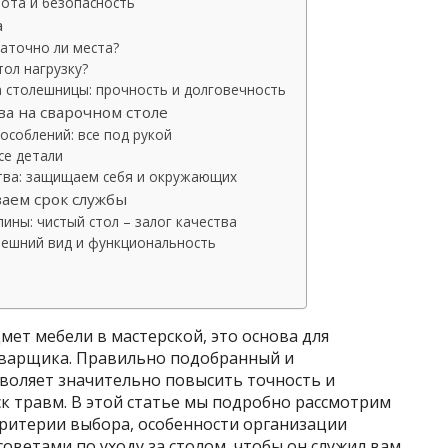
ота и безопасность
а
аточно ли места?
ол нагрузку?
 столешницы: прочность и долговечность
а на сварочном столе
соблений: все под рукой
се детали
тва: защищаем себя и окружающих
ваем срок службы
лины: чистый стол – залог качества
нешний вид и функциональность
мет мебели в мастерской, это основа для
сварщика. Правильно подобранный и
воляет значительно повысить точность и
ск травм. В этой статье мы подробно рассмотрим
критерии выбора, особенности организации
советами по уходу за столом, чтобы он служил вам