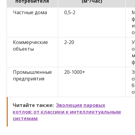
потребителя
(м³/час)
Частные дома
0,5-2
М
ф
и
о
Коммерческие
2-20
У
объекты
о
м
ф
Промышленные
20-1000+
Э
предприятия
о
б
о
Читайте также:
Эволюция паровых
котлов: от классики к интеллектуальным
системам