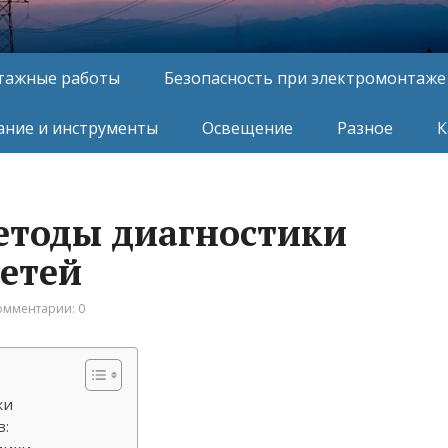
тажные работы
Безопасность при электромонтаже
ние и инструменты
Освещение
Разное
К
етоды диагностики
сетей
омментарии: 0
ки
в: