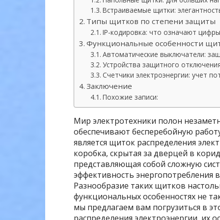
Встраиваемые щитки: элегантност
Типы щитков по степени защиты
IP-кодировка: что означают цифры
Функциональные особенности щи
Автоматические выключатели: защ
Устройства защитного отключения
Счетчики электроэнергии: учет п
Заключение
Похожие записи:
Мир электротехники полон незаметн
обеспечивают бесперебойную работу
является щиток распределения элект
коробка, скрытая за дверцей в кор
представляющая собой сложную сист
эффективность энергопотребления в 
Разнообразие таких щитков настольк
функциональных особенностях не так
мы предлагаем вам погрузиться в э
распределения электроэнергии, их о