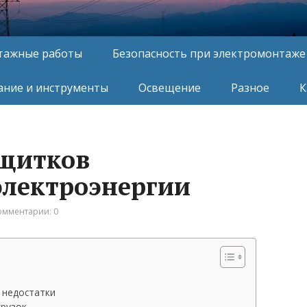
тажные работы
Безопасность при электромонтаже
ние и инструменты
Освещение
Разное
К
 щитков
электроэнергии
омментарии: 0
 недостатки
грузок