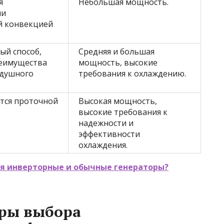
я
Небольшая мощность.
ли
й конвекцией
й способ,
Средняя и большая
еимущества
мощность, высокие
здушного
требования к охлаждению.
тся проточной
Высокая мощность,
высокие требования к
надежности и
эффективности
охлаждения.
я инверторные и обычные генераторы?
ры выбора