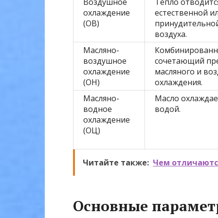
Воздушное
Тепло отводитс
охлаждение
естественной и
(ОВ)
принудительно
воздуха.
Масляно-
Комбинированны
воздушное
сочетающий пр
охлаждение
масляного и во
(ОН)
охлаждения.
Масляно-
Масло охлаждае
водное
водой.
охлаждение
(ОЦ)
Читайте также:
Чем отличаютс
Основные парамет