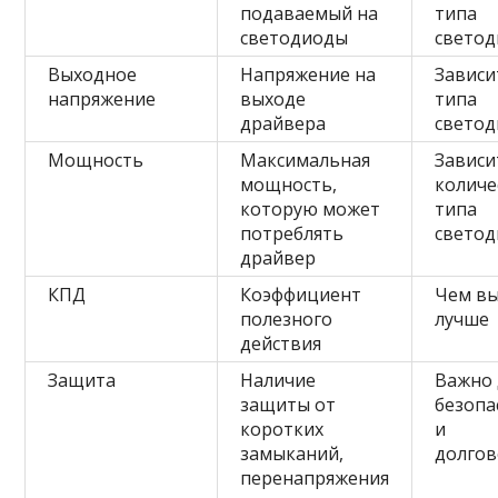
подаваемый на
типа
светодиоды
свето
Выходное
Напряжение на
Зависи
напряжение
выходе
типа
драйвера
свето
Мощность
Максимальная
Зависи
мощность,
количе
которую может
типа
потреблять
свето
драйвер
КПД
Коэффициент
Чем вы
полезного
лучше
действия
Защита
Наличие
Важно 
защиты от
безопа
коротких
и
замыканий,
долгов
перенапряжения