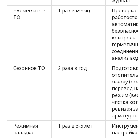
журнал.
Ежемесячное
1 раз в месяц
Проверка
ТО
работоспо
автомати
безопасно
контроль
герметичн
соединени
анализ во
Сезонное ТО
2 раза в год
Подготовк
отопител
сезону (ос
перевод н
режим (вес
чистка кот
ревизия з
арматуры.
Режимная
1 раз в 3-5 лет
Инструме
наладка
настройка