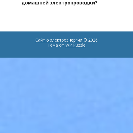
домашней электропроводки?
Сайт о электроэнергии
© 2026
Тема от
WP Puzzle