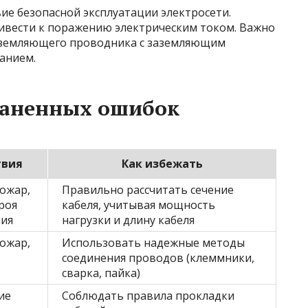
вие безопасной эксплуатации электросети.
ивести к поражению электрическим током. Важно
аземляющего проводника с заземляющим
анием.
раненных ошибок
твия
Как избежать
пожар,
Правильно рассчитать сечение
роя
кабеля, учитывая мощность
ия
нагрузки и длину кабеля
пожар,
Использовать надежные методы
соединения проводов (клеммники,
сварка, пайка)
ие
Соблюдать правила прокладки