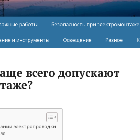
тажные работы
Безопасность при электромонтаже
ние и инструменты
Освещение
Разное
К
аще всего допускают
таже?
ании электропроводки
еля