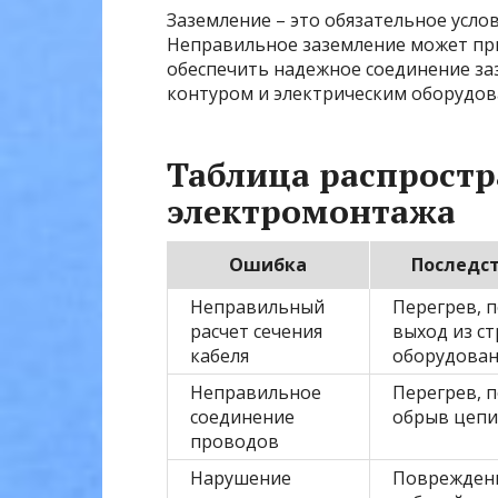
Заземление – это обязательное усло
Неправильное заземление может пр
обеспечить надежное соединение з
контуром и электрическим оборудов
Таблица распрост
электромонтажа
Ошибка
Последс
Неправильный
Перегрев, 
расчет сечения
выход из ст
кабеля
оборудован
Неправильное
Перегрев, 
соединение
обрыв цепи
проводов
Нарушение
Поврежден