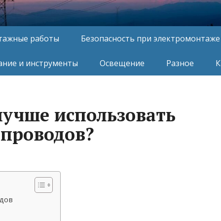
тажные работы
Безопасность при электромонтаже
ние и инструменты
Освещение
Разное
К
учше использовать
 проводов?
дов