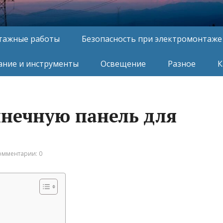
тажные работы
Безопасность при электромонтаже
ние и инструменты
Освещение
Разное
К
лнечную панель для
омментарии: 0