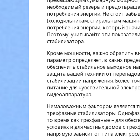
превышающим суммарную мощность п
необходимый резерв и предотвраща
потребления энергии. Не стоит заб
(холодильникам, стиральным машин
потребления энергии, который зна
Поэтому, учитывайте эти показател
стабилизатора.
Кроме мощности, важно обратить вн
параметр определяет, в каких преде
обеспечить стабильное выходное на
защита вашей техники от перепадов 
стабилизации напряжения. Более точ
питание для чувствительной электро
видеоаппаратура.
Немаловажным фактором является т
трехфазные стабилизаторы. Однофаз
то время как трехфазные – для обе
условиях и для частных домов с тре
напрямую зависит от типа электросе