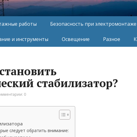
тажные работы
Безопасность при электромонтаже
ние и инструменты
Освещение
Разное
К
установить
еский стабилизатор?
омментарии: 0
илизатора
орые следует обратить внимание: