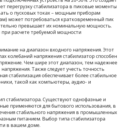
одключенных устройств на 20-30%. Это создает
ет перегрузку стабилизатора в пиковые моменты
ывать о пусковых токах – мощным приборам
ам) может потребоваться кратковременный пик
чительно превышает их номинальную мощность.
и при расчете требуемой мощности
имание на диапазон входного напряжения. Этот
лах колебаний напряжения стабилизатор способен
пряжение. Чем шире этот диапазон, тем надежнее
напряжения. Также следует учесть точность
ная стабилизация обеспечивает более стабильное
ники, такой как компьютеры, аудио- и
ип стабилизатора. Существуют однофазные и
ные применяются для бытового использования, в
спечения стабильного напряжения в промышленных
хфазным питанием. Выбор типа стабилизатора
ти в вашем доме.