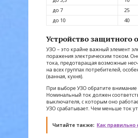
до 3,5
16
до 7
25
до 10
40
Устройство защитного 
УЗО – это крайне важный элемент э
поражения электрическим током. Он
тока, предотвращая возможные несч
на всех группах потребителей, осо
(ванная, кухня).
При выборе УЗО обратите внимание н
Номинальный ток должен соответст
выключателя, с которым оно работает
УЗО срабатывает. Чем меньше ток ут
Читайте также:
Как правильно