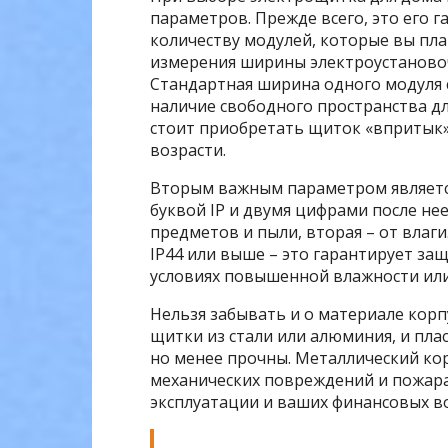
параметров. Прежде всего, это его 
количеству модулей, которые вы пла
измерения ширины электроустановоч
Стандартная ширина одного модуля с
наличие свободного пространства д
стоит приобретать щиток «впритык»
возрасти.
Вторым важным параметром является
буквой IP и двумя цифрами после не
предметов и пыли, вторая – от влаг
IP44 или выше – это гарантирует защ
условиях повышенной влажности или
Нельзя забывать и о материале корп
щитки из стали или алюминия, и пла
но менее прочны. Металлический ко
механических повреждений и пожара
эксплуатации и ваших финансовых в