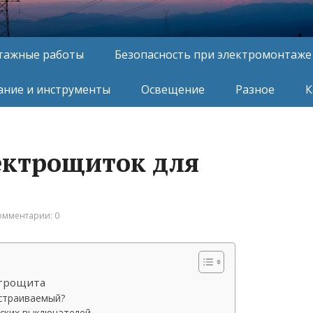
тажные работы
Безопасность при электромонтаже
ние и инструменты
Освещение
Разное
К
ектрощиток для
омментарии: 0
ктрощита
встраиваемый?
ских выключателей