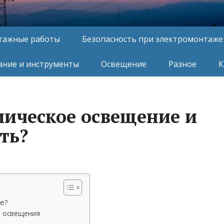
тажные работы
Безопасность при электромонтаже
ние и инструменты
Освещение
Разное
К
мическое освещение и
ть?
е?
о освещения