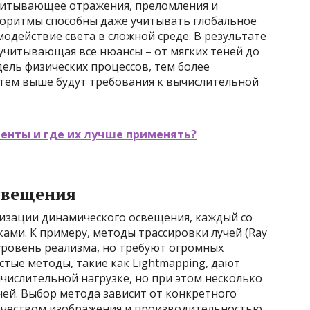
учитывающее отражения, преломления и
горитмы способны даже учитывать глобальное
действие света в сложной среде. В результате
учитывающая все нюансы – от мягких теней до
ель физических процессов, тем более
 тем выше будут требования к вычислительной
ленты и где их лучше применять?
свещения
изации динамического освещения, каждый со
ами. К примеру, методы трассировки лучей (Ray
уровень реализма, но требуют огромных
стые методы, такие как Lightmapping, дают
числительной нагрузке, но при этом несколько
чей. Выбор метода зависит от конкретного
ачеством изображения и производительностью.