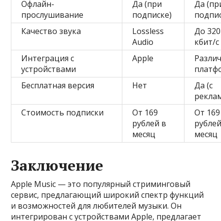
Офлайн-
Да (при
Да (пр
прослушивание
подписке)
подпис
Качество звука
Lossless
До 320
Audio
кбит/с
Интеграция с
Apple
Разли
устройствами
платф
Бесплатная версия
Нет
Да (с
рекла
Стоимость подписки
От 169
От 169
рублей в
рублей
месяц
месяц
Заключение
Apple Music — это популярный стриминговый
сервис, предлагающий широкий спектр функций
и возможностей для любителей музыки. Он
интегрирован с устройствами Apple, предлагает