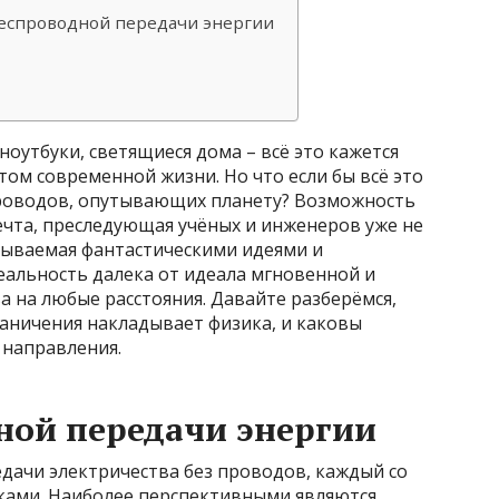
беспроводной передачи энергии
утбуки, светящиеся дома – всё это кажется
м современной жизни. Но что если бы всё это
роводов, опутывающих планету? Возможность
ечта, преследующая учёных и инженеров уже не
тываемая фантастическими идеями и
еальность далека от идеала мгновенной и
 на любые расстояния. Давайте разберёмся,
раничения накладывает физика, и каковы
 направления.
ной передачи энергии
дачи электричества без проводов, каждый со
ками. Наиболее перспективными являются