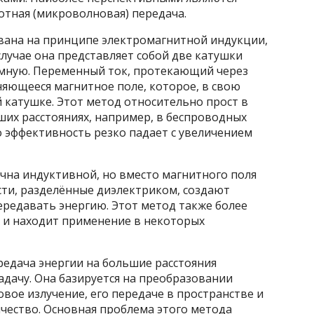
отная (микроволновая) передача.
вана на принципе электромагнитной индукции,
лучае она представляет собой две катушки
мную. Переменный ток, протекающий через
яющееся магнитное поле, которое, в свою
 катушке. Этот метод относительно прост в
ших расстояниях, например, в беспроводных
о эффективность резко падает с увеличением
чна индуктивной, но вместо магнитного поля
сти, разделённые диэлектриком, создают
ередавать энергию. Этот метод также более
х и находит применение в некоторых
редача энергии на большие расстояния
адачу. Она базируется на преобразовании
вое излучение, его передаче в пространстве и
чество. Основная проблема этого метода