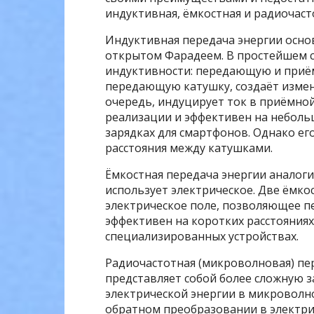
индуктивная, ёмкостная и радиочаст
Индуктивная передача энергии осно
открытом Фарадеем. В простейшем с
индуктивности: передающую и приё
передающую катушку, создаёт измен
очередь, индуцирует ток в приёмной
реализации и эффективен на неболь
зарядках для смартфонов. Однако ег
расстояния между катушками.
Ёмкостная передача энергии аналоги
использует электрическое. Две ёмко
электрическое поле, позволяющее п
эффективен на коротких расстояния
специализированных устройствах.
Радиочастотная (микроволновая) пе
представляет собой более сложную з
электрической энергии в микроволно
обратном преобразовании в электри