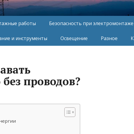
тажные работы
Безопасность при электромонтаже
ние и инструменты
Освещение
Разное
К
авать
 без проводов?
нергии