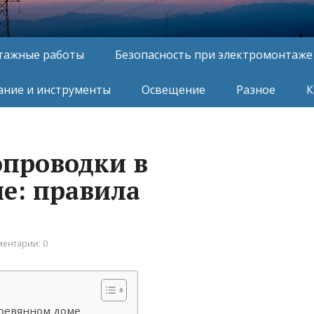
тажные работы
Безопасность при электромонтаже
ние и инструменты
Освещение
Разное
К
проводки в
е: правила
ентарии: 0
еревянном доме