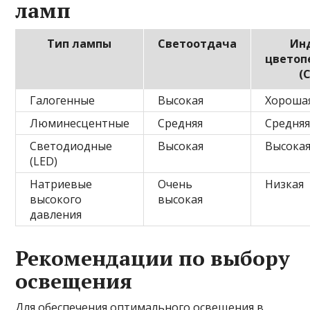
ламп
Тип лампы
Светоотдача
Ин
цветоп
(C
Галогенные
Высокая
Хороша
Люминесцентные
Средняя
Средня
Светодиодные
Высокая
Высока
(LED)
Натриевые
Очень
Низкая
высокого
высокая
давления
Рекомендации по выбору
освещения
Для обеспечения оптимального освещения в