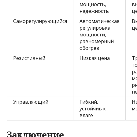
мощность,
в
надежность
ц
Саморегулирующийся
Автоматическая
В
регулировка
ц
мощности,
равномерный
обогрев
Резистивный
Низкая цена
Т
т
р
м
р
п
Управляющий
Гибкий,
Н
устойчив к
м
влаге
Заключение