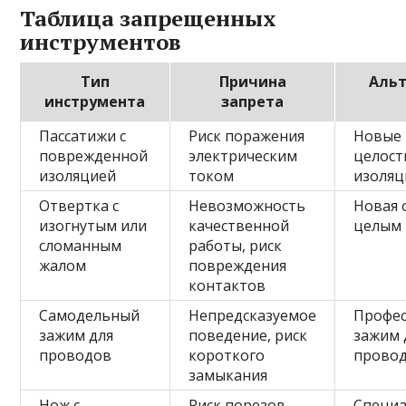
Таблица запрещенных
инструментов
Тип
Причина
Альт
инструмента
запрета
Пассатижи с
Риск поражения
Новые 
поврежденной
электрическим
целост
изоляцией
током
изоляц
Отвертка с
Невозможность
Новая 
изогнутым или
качественной
целым
сломанным
работы, риск
жалом
повреждения
контактов
Самодельный
Непредсказуемое
Профе
зажим для
поведение, риск
зажим 
проводов
короткого
прово
замыкания
Нож с
Риск порезов,
Специ