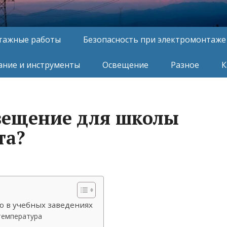
тажные работы
Безопасность при электромонтаже
ние и инструменты
Освещение
Разное
К
вещение для школы
та?
 в учебных заведениях
температура