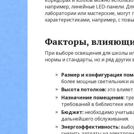
коридорах и холлов можно использо
например, линейные LED-панели. Дл
лаборатории или мастерские, могут 
характеристиками, например, с пов
Факторы, влияющи
При выборе освещения для школы ил
нормы и стандарты, но и ряд других 
Размер и конфигурация по
более мощные светильники и
Высота потолков:
это влияет
Назначение помещения:
тре
требований в библиотеке или
Бюджет:
необходимо учитыва
дальнейшего обслуживания.
Энергоэффективность:
выбор
снизить затраты на электроэ