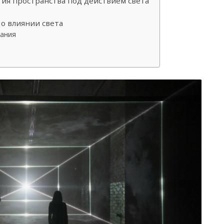
тия пространства под действием света
о влиянии света
вания