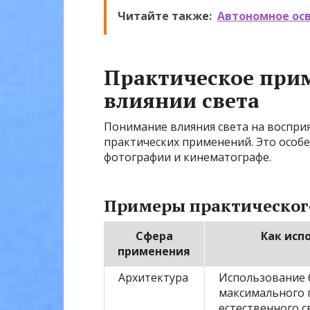
Читайте также:
Автономное осв
Практическое при
влиянии света
Понимание влияния света на воспри
практических применений. Это особе
фотографии и кинематографе.
Примеры практическог
Сфера
Как исп
применения
Архитектура
Использование 
максимального 
естественного с