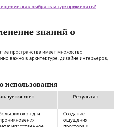
ещение: как выбрать и где применять?
менение знаний о
ятие пространства имеет множество
нно важно в архитектуре, дизайне интерьеров,
о использования
ользуется свет
Результат
больших окон для
Создание
проникновения
ощущения
вета; искусственное
простора и