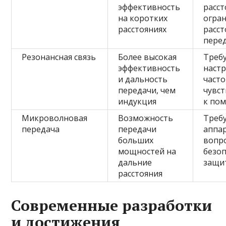
эффективность
расст
на коротких
огра
расстояниях
расст
пере
Резонансная связь
Более высокая
Треб
эффективность
наст
и дальность
часто
передачи, чем
чувс
индукция
к по
Микроволновая
Возможность
Треб
передача
передачи
аппа
больших
вопр
мощностей на
безоп
дальние
защи
расстояния
Современные разработки
и достижения