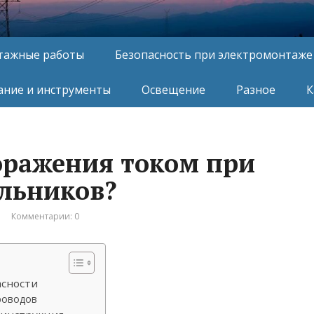
тажные работы
Безопасность при электромонтаже
ние и инструменты
Освещение
Разное
К
оражения током при
ильников?
Комментарии: 0
асности
роводов