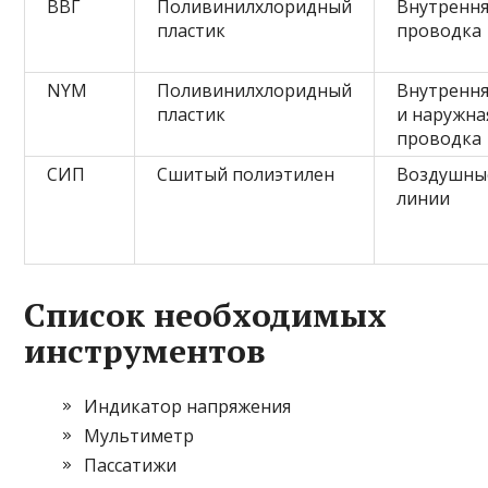
ВВГ
Поливинилхлоридный
Внутренн
пластик
проводка
NYM
Поливинилхлоридный
Внутренн
пластик
и наружна
проводка
СИП
Сшитый полиэтилен
Воздушны
линии
Список необходимых
инструментов
Индикатор напряжения
Мультиметр
Пассатижи