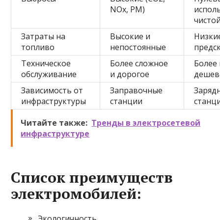
NOx, PM)
испол
чистой
Затраты на
Высокие и
Низкие
топливо
непостоянные
предс
Техническое
Более сложное
Более 
обслуживание
и дорогое
дешев
Зависимость от
Заправочные
Заряд
инфраструктуры
станции
станц
Читайте также:
Тренды в электросетевой
инфраструктуре
Список преимуществ
электромобилей:
Экологичность