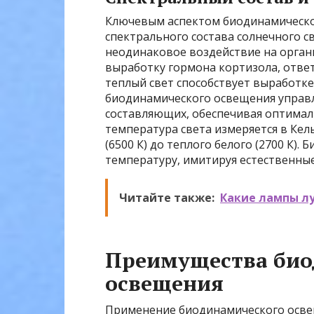
Ключевым аспектом биодинамическо
спектрального состава солнечного с
неодинаковое воздействие на органи
выработку гормона кортизола, ответ
теплый свет способствует выработке
биодинамического освещения управл
составляющих, обеспечивая оптималь
температура света измеряется в Кель
(6500 К) до теплого белого (2700 К).
температуру, имитируя естественные
Читайте также:
Какие лампы л
Преимущества био
освещения
Применение биодинамического осве