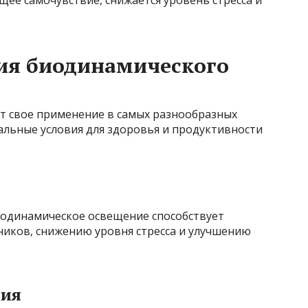
щее самочувствие, снижается уровень стресса и
ия биодинамического
т свое применение в самых разнообразных
альные условия для здоровья и продуктивности
биодинамическое освещение способствует
иков, снижению уровня стресса и улучшению
ния