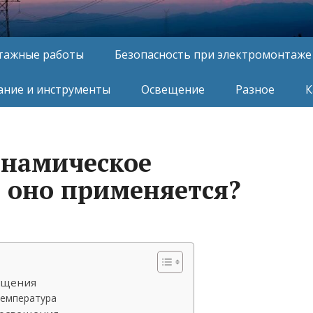
тажные работы
Безопасность при электромонтаже
ние и инструменты
Освещение
Разное
К
инамическое
е оно применяется?
ещения
температура