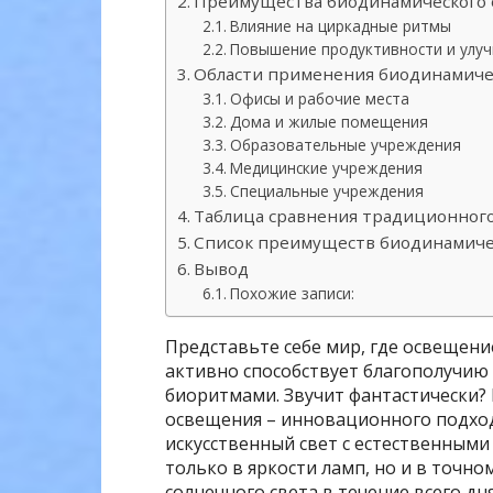
Преимущества биодинамического
Влияние на циркадные ритмы
Повышение продуктивности и улу
Области применения биодинамиче
Офисы и рабочие места
Дома и жилые помещения
Образовательные учреждения
Медицинские учреждения
Специальные учреждения
Таблица сравнения традиционног
Список преимуществ биодинамиче
Вывод
Похожие записи:
Представьте себе мир, где освещени
активно способствует благополучию 
биоритмами. Звучит фантастически? 
освещения – инновационного подход
искусственный свет с естественными
только в яркости ламп, но и в точн
солнечного света в течение всего дн