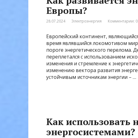
Как развивается эн
Европы?
28.07.2024
Электроэнергия
Комментарии: 0
Европейский континент, являющийс
время являвшийся локомотивом миро
пороге энергетического перелома. 
переплетался с использованием иск
изменения и стремление к энергети
изменению вектора развития энергет
устойчивым источникам энергии – …
Как использовать 
энергосистемами?