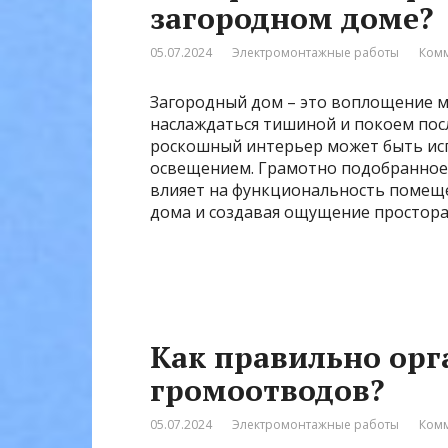
загородном доме?
05.07.2024
Электромонтажные работы
Комм
Загородный дом – это воплощение м
наслаждаться тишиной и покоем посл
роскошный интерьер может быть и
освещением. Грамотно подобранное 
влияет на функциональность помеще
дома и создавая ощущение простора 
Как правильно орг
громоотводов?
05.07.2024
Электромонтажные работы
Комм