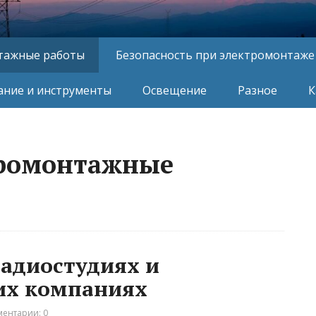
тажные работы
Безопасность при электромонтаже
ние и инструменты
Освещение
Разное
К
тромонтажные
адиостудиях и
их компаниях
ентарии: 0