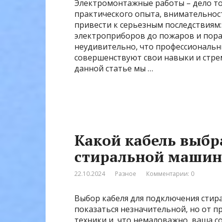
Электромонтажные работы – дело то
практического опыта, внимательнос
привести к серьезным последствиям:
электроприборов до пожаров и пора
неудивительно, что профессиональ
совершенствуют свои навыки и стре
данной статье мы …
Какой кабель выбр
стиральной маши
22.10.2024
Разное
Комментарии: 0
Выбор кабеля для подключения стир
показаться незначительной, но от 
техники и, что немаловажно, ваша с