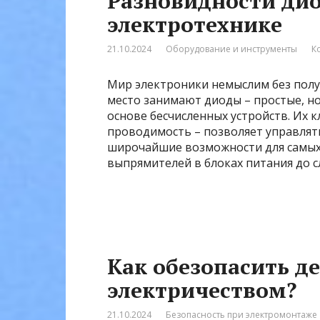
Разновидности дио
электротехнике
21.10.2024
Оборудование и инструменты
К
Мир электроники немыслим без полу
место занимают диоды – простые, н
основе бесчисленных устройств. Их 
проводимость – позволяет управлят
широчайшие возможности для самых
выпрямителей в блоках питания до 
Как обезопасить де
электричеством?
21.10.2024
Безопасность при электромонтаже