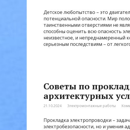
Детское любопытство – это двигател
потенциальной опасности. Мир полон
таинственными отверстиями не явля
способны оценить всю опасность элек
неизвестное, и непреднамеренный к
серьезным последствиям – от легкого
Советы по проклад
архитектурных ус
21.10.2024
Электромонтажные работы
Комм
Прокладка электропроводки – задач
электробезопасности, но и умения а