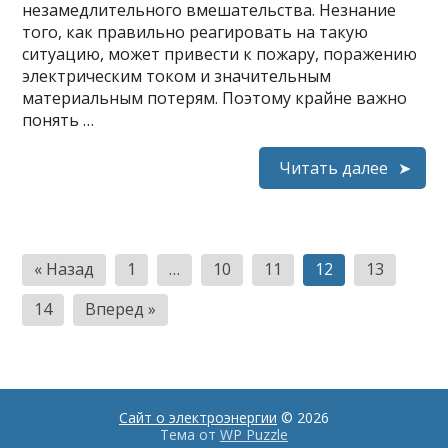
незамедлительного вмешательства. Незнание
того, как правильно реагировать на такую
ситуацию, может привести к пожару, поражению
электрическим током и значительным
материальным потерям. Поэтому крайне важно
понять …
Читать далее
Пагинация
« Назад
1
…
10
11
12
13
записей
14
Вперед »
Сайт о электроэнергии
© 2026
Тема от
WP Puzzle